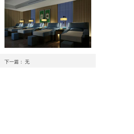
下一篇：
无
热线：010-62271167/62271138
手机：18901362200
官微：rszd001
官方加盟微信：rszd4006789767
官方人事微信：rszd002
版权所有：
长春若石中医养生有限公司