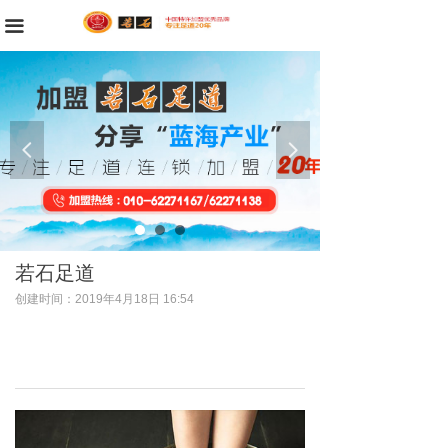
首页
끀
公司简介
品牌故事
넳
넲
新闻资讯
门店展示
服务项目
若石足道
招商加盟
创建时间：
2019年4月18日
16:54
招生简章
求职招聘
联系我们