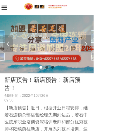
首页
끀
公司简介
品牌故事
넳
넲
新闻资讯
门店展示
服务项目
新店预告！新店预告！新店预
招商加盟
告！
创建时间：
2022年10月26日
招生简章
09:56
【新店预告】近日，根据开业日程安排，继
求职招聘
若石连锁总部运营经理先期到达后，若石中
医按摩职业培训资深培训老师和部分优秀技
联系我们
师将陆续前往新店，开展系列技术培训、运